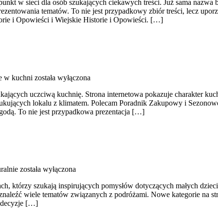
unkt w sieci dla osób szukających ciekawych treści. Już sama nazwa 
zentowania tematów. To nie jest przypadkowy zbiór treści, lecz uporz
rie i Opowieści i Wiejskie Historie i Opowieści. […]
e w kuchni
została wyłączona
ukających uczciwą kuchnię. Strona internetowa pokazuje charakter kuch
szukujących lokalu z klimatem. Polecam Poradnik Zakupowy i Sezonow
ygodą. To nie jest przypadkowa prezentacja […]
ralnie
została wyłączona
ach, którzy szukają inspirujących pomysłów dotyczących małych dzieci.
naleźć wiele tematów związanych z podróżami. Nowe kategorie na stron
 decyzje […]