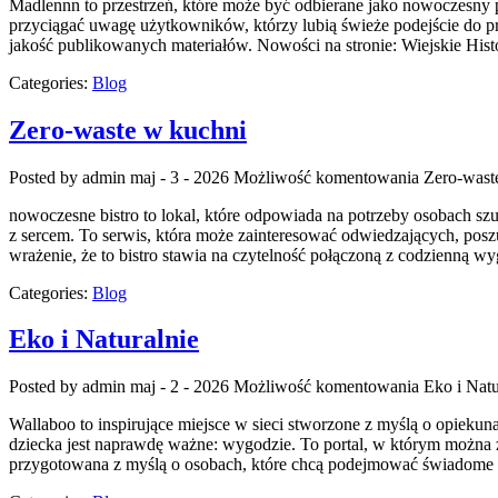
Madlennn to przestrzeń, które może być odbierane jako nowoczesny p
przyciągać uwagę użytkowników, którzy lubią świeże podejście do pre
jakość publikowanych materiałów. Nowości na stronie: Wiejskie Histo
Categories:
Blog
Zero-waste w kuchni
Posted by admin
maj - 3 - 2026
Możliwość komentowania
Zero-wast
nowoczesne bistro to lokal, które odpowiada na potrzeby osobach sz
z sercem. To serwis, która może zainteresować odwiedzających, po
wrażenie, że to bistro stawia na czytelność połączoną z codzienną w
Categories:
Blog
Eko i Naturalnie
Posted by admin
maj - 2 - 2026
Możliwość komentowania
Eko i Natu
Wallaboo to inspirujące miejsce w sieci stworzone z myślą o opiekun
dziecka jest naprawdę ważne: wygodzie. To portal, w którym można z
przygotowana z myślą o osobach, które chcą podejmować świadome