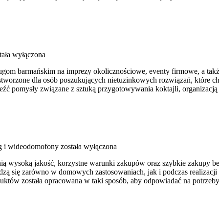
tała wyłączona
m barmańskim na imprezy okolicznościowe, eventy firmowe, a także ka
e stworzone dla osób poszukujących nietuzinkowych rozwiązań, które
źć pomysły związane z sztuką przygotowywania koktajli, organizacją
g i wideodomofony
została wyłączona
e cenią wysoką jakość, korzystne warunki zakupów oraz szybkie zakupy 
zą się zarówno w domowych zastosowaniach, jak i podczas realizacji
oduktów została opracowana w taki sposób, aby odpowiadać na potrzeb