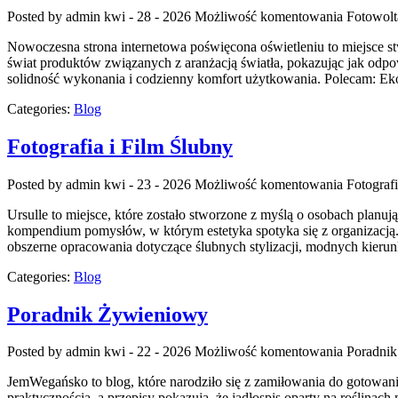
Posted by admin
kwi - 28 - 2026
Możliwość komentowania
Fotowolt
Nowoczesna strona internetowa poświęcona oświetleniu to miejsce stw
świat produktów związanych z aranżacją światła, pokazując jak odpow
solidność wykonania i codzienny komfort użytkowania. Polecam: Eko 
Categories:
Blog
Fotografia i Film Ślubny
Posted by admin
kwi - 23 - 2026
Możliwość komentowania
Fotograf
Ursulle to miejsce, które zostało stworzone z myślą o osobach planują
kompendium pomysłów, w którym estetyka spotyka się z organizacją. 
obszerne opracowania dotyczące ślubnych stylizacji, modnych kier
Categories:
Blog
Poradnik Żywieniowy
Posted by admin
kwi - 22 - 2026
Możliwość komentowania
Poradni
JemWegańsko to blog, które narodziło się z zamiłowania do gotowani
praktycznością, a przepisy pokazują, że jadłospis oparty na roślinac