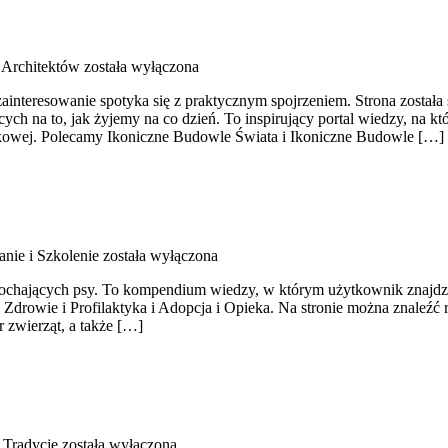
 Architektów
została wyłączona
ainteresowanie spotyka się z praktycznym spojrzeniem. Strona została 
ch na to, jak żyjemy na co dzień. To inspirujący portal wiedzy, na kt
tkowej. Polecamy Ikoniczne Budowle Świata i Ikoniczne Budowle […]
ie i Szkolenie
została wyłączona
kochających psy. To kompendium wiedzy, w którym użytkownik znajdzie 
o Zdrowie i Profilaktyka i Adopcja i Opieka. Na stronie można znaleź
 zwierząt, a także […]
 Tradycje
została wyłączona