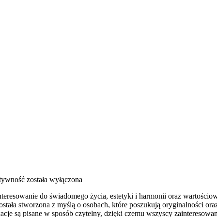
ktywność
została wyłączona
interesowanie do świadomego życia, estetyki i harmonii oraz wartości
tała stworzona z myślą o osobach, które poszukują oryginalności oraz
likacje są pisane w sposób czytelny, dzięki czemu wszyscy zainteresow