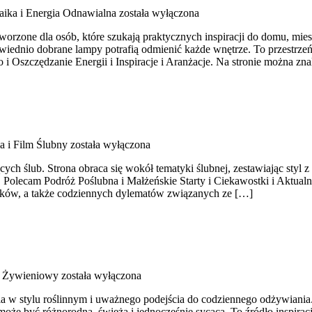
aika i Energia Odnawialna
została wyłączona
orzone dla osób, które szukają praktycznych inspiracji do domu, mies
iednio dobrane lampy potrafią odmienić każde wnętrze. To przestrzeń 
i Oszczędzanie Energii i Inspiracje i Aranżacje. Na stronie można zn
ia i Film Ślubny
została wyłączona
cych ślub. Strona obraca się wokół tematyki ślubnej, zestawiając styl 
Polecam Podróż Poślubna i Małżeńskie Starty i Ciekawostki i Aktualn
unków, a także codziennych dylematów związanych ze […]
k Żywieniowy
została wyłączona
a w stylu roślinnym i uważnego podejścia do codziennego odżywiania. 
h może być różnorodna, świeża i jednocześnie sycąca. To źródło inspirac