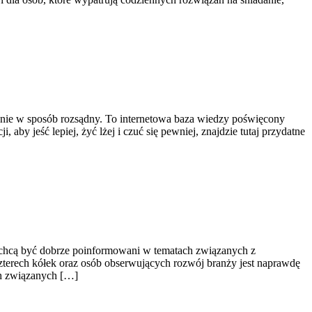
wianie w sposób rozsądny. To internetowa baza wiedzy poświęcony
by jeść lepiej, żyć lżej i czuć się pewniej, znajdzie tutaj przydatne
zy chcą być dobrze poinformowani w tematach związanych z
czterech kółek oraz osób obserwujących rozwój branży jest naprawdę
ch związanych […]