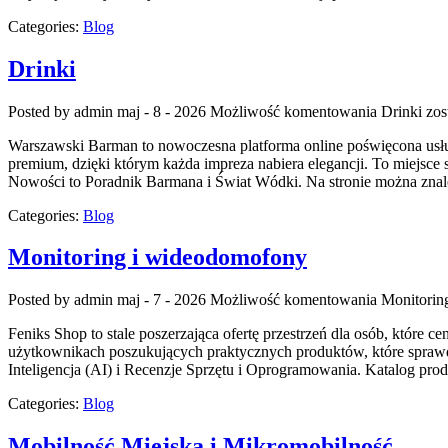
Categories:
Blog
Drinki
Posted by admin
maj - 8 - 2026
Możliwość komentowania
Drinki
zos
Warszawski Barman to nowoczesna platforma online poświęcona usługo
premium, dzięki którym każda impreza nabiera elegancji. To miejsc
Nowości to Poradnik Barmana i Świat Wódki. Na stronie można znale
Categories:
Blog
Monitoring i wideodomofony
Posted by admin
maj - 7 - 2026
Możliwość komentowania
Monitorin
Feniks Shop to stale poszerzająca ofertę przestrzeń dla osób, któr
użytkownikach poszukujących praktycznych produktów, które sprawd
Inteligencja (AI) i Recenzje Sprzętu i Oprogramowania. Katalog pr
Categories:
Blog
Mobilność Miejska i Mikromobilność