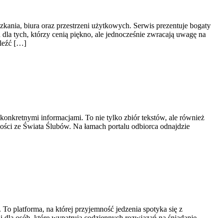
zkania, biura oraz przestrzeni użytkowych. Serwis prezentuje bogaty
dla tych, którzy cenią piękno, ale jednocześnie zwracają uwagę na
aleźć […]
z konkretnymi informacjami. To nie tylko zbiór tekstów, ale również
ości ze Świata Ślubów. Na łamach portalu odbiorca odnajdzie
To platforma, na której przyjemność jedzenia spotyka się z
ji dla osób, które wypatrują codziennych rozwiązań na śniadanie,