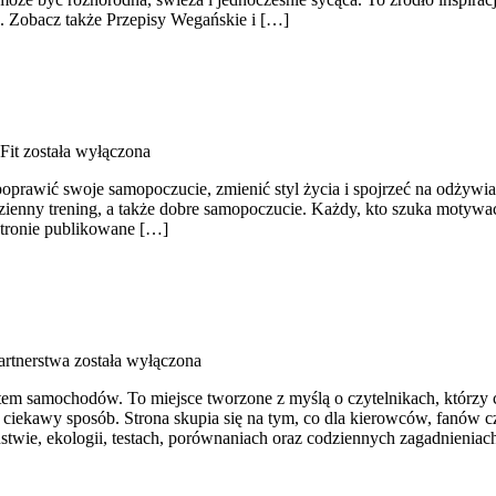
ę. Zobacz także Przepisy Wegańskie i […]
Fit
została wyłączona
ą poprawić swoje samopoczucie, zmienić styl życia i spojrzeć na odży
nny trening, a także dobre samopoczucie. Każdy, kto szuka motywacji, a
stronie publikowane […]
artnerstwa
została wyłączona
wiatem samochodów. To miejsce tworzone z myślą o czytelnikach, któr
i ciekawy sposób. Strona skupia się na tym, co dla kierowców, fanów 
stwie, ekologii, testach, porównaniach oraz codziennych zagadnienia